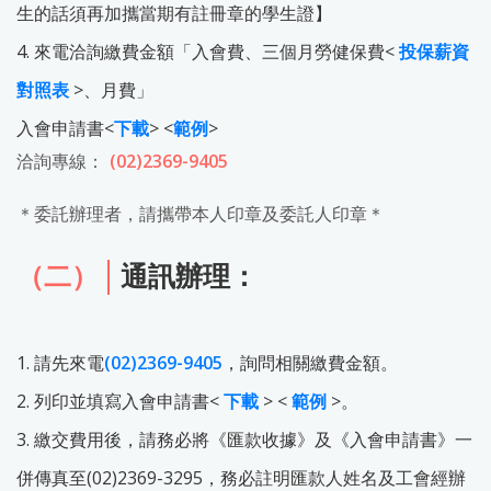
生的話須再加攜當期有註冊章的學生證】
4. 來電洽詢繳費金額「入會費、三個月勞健保費<
投保薪資
對照表
>、月費」
入會申請書<
下載
> <
範例
>
洽詢專線：
(02)2369-9405
＊委託辦理者，請攜帶本人印章及委託人印章＊
（二）
通訊辦理：
1. 請先來電
(02)2369-9405
，詢問相關繳費金額。
2. 列印並填寫入會申請書<
下載
> <
範例
>。
3. 繳交費用後，請務必將《匯款收據》及《入會申請書》一
併傳真至(02)2369-3295，務必註明匯款人姓名及工會經辦