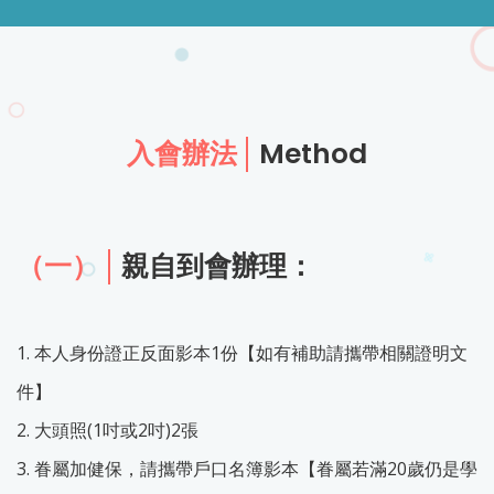
入會辦法
Method
（一）
親自到會辦理：
1. 本人身份證正反面影本1份【如有補助請攜帶相關證明文
件】
2. 大頭照(1吋或2吋)2張
3. 眷屬加健保，請攜帶戶口名簿影本【眷屬若滿20歲仍是學