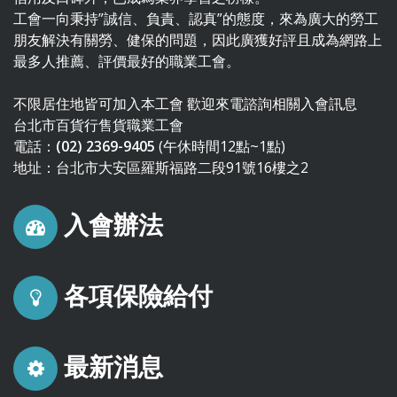
工會一向秉持”誠信、負責、認真”的態度，來為廣大的勞工
朋友解決有關勞、健保的問題，因此廣獲好評且成為網路上
最多人推薦、評價最好的職業工會。
不限居住地皆可加入本工會 歡迎來電諮詢相關入會訊息
台北市百貨行售貨職業工會
電話：
(02) 2369-9405
(午休時間12點~1點)
地址：台北市大安區羅斯福路二段91號16樓之2
入會辦法
各項保險給付
最新消息