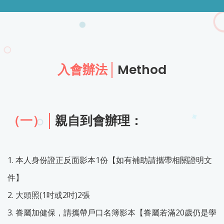
入會辦法
Method
（一）
親自到會辦理：
1. 本人身份證正反面影本1份【如有補助請攜帶相關證明文
件】
2. 大頭照(1吋或2吋)2張
3. 眷屬加健保，請攜帶戶口名簿影本【眷屬若滿20歲仍是學