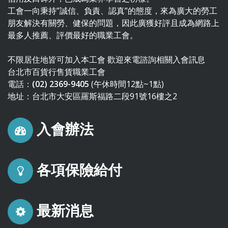
工會一向秉持”誠信、負責、認真”的態度，來為廣大的勞工
朋友解決有關勞、健保的問題，因此廣獲好評且成為網路上
最多人推薦、評價最好的職業工會。
不限居住地皆可加入本工會 歡迎來電諮詢相關入會訊息
台北市百貨行售貨職業工會
電話：
(02) 2369-9405
(午休時間12點~1點)
地址：台北市大安區羅斯福路二段91號16樓之2
入會辦法
各項保險給付
最新消息