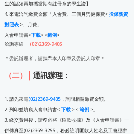
生的話須再加攜當期有註冊章的學生證】
4. 來電洽詢繳費金額「入會費、三個月勞健保費<
投保薪資
對照表
>、月費」
入會申請書<
下載
> <
範例
>
洽詢專線：
(02)2369-9405
＊委託辦理者，請攜帶本人印章及委託人印章＊
（二）
通訊辦理：
1. 請先來電
(02)2369-9405
，詢問相關繳費金額。
2. 列印並填寫入會申請書<
下載
> <
範例
>。
3. 繳交費用後，請務必將《匯款收據》及《入會申請書》一
併傳真至(02)2369-3295，務必註明匯款人姓名及工會經辦