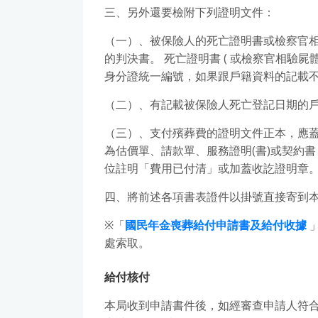
三、另外還要檢附下列證明文件：
（一）、被保險人的死亡證明書或檢察官
的判決書。 死亡證明書 ( 或檢察官相驗屍
身分證統一編號，如果跟戶籍資料的記載
（二）、有記載被保險人死亡登記日期的
（三）、支付殯葬費的證明文件正本，應
為估價單、請款單、服務證明(書)或契約
位註明「費用已付清」或加蓋收訖證明章
四、將前述各項書表證件以掛號直接寄到
※「
國民年金喪葬給付申請書及給付收據
」
處索取。
給付核付
本局收到申請書件後，如經審查申請人符