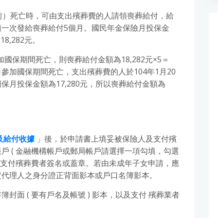
前）死亡時，可由支出殯葬費的人請領喪葬給付，給
一次發給喪葬給付5個月。國民年金保險月投保金
8,282元。
加國保期間死亡，則喪葬給付金額為18,282元×5＝
31日參加國保期間死亡，支出殯葬費的人於104年1月20
月投保金額為17,280元，所以喪葬給付金額為
及給付收據
」後，於申請書上填妥被保險人及支付殯
戶 ( 金融機構帳戶或郵局帳戶請選擇一項勾填，勾選
並由支付殯葬費者簽名或蓋章。若由未成年子女申請，應
定代理人之身分證正背面影本或戶口名簿影本。
面 ( 要有戶名及帳號 ) 影本，以及支付 殯葬業者