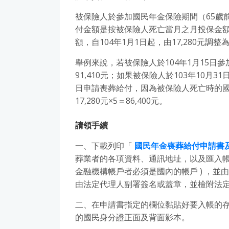
被保險人於參加國民年金保險期間（65歲
付金額是按被保險人死亡當月之月投保金額
額，自104年1月1日起，由17,280元調整為1
舉例來說，若被保險人於104年1月15日參
91,410元；如果被保險人於103年10月
日申請喪葬給付，因為被保險人死亡時的國保
17,280元×5＝86,400元。
請領手續
一、下載列印「
國民年金喪葬給付申請書
葬業者的各項資料、通訊地址，以及匯入帳
金融機構帳戶者必須是國內的帳戶 ) ，
由法定代理人副署簽名或蓋章，並檢附法
二、在申請書指定的欄位黏貼好要入帳的存簿封
的國民身分證正面及背面影本。