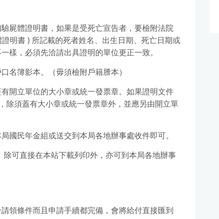
相驗屍體證明書，如果是受死亡宣告者，要檢附法院
體證明書 ) 所記載的死者姓名、出生日期、死亡日期或
不一樣，必須先洽請出具證明的單位更正一致。
戶口名簿影本。（毋須檢附戶籍謄本）
蓋有開立單位的大小章或統一發票章。如果證明文件
書，除須蓋有大小章或統一發票章外，並應另由開立單
。
本局國民年金組或送交到本局各地辦事處收件即可。
 除可直接在本站下載列印外，亦可到本局各地辦事
合請領條件而且申請手續都完備，會將給付直接匯到