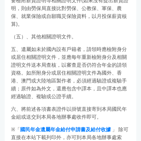
要檢附薪資證明等相關證明文件(如果沒有提出薪資證
明，則由勞保局直接比對勞保、公教保、軍保、農
保、就業保險或自願職災保險資料，以月投保薪資核
算)。
（五）、其他相關證明文件。
五、遺屬如未於國內設有戶籍者，請領時應檢附身分
或居住相關證明文件，並應每年重新檢附身分及相關
證明文件送本局查核，以審查是否仍符合年金的請領
資格。如所附身分或居住相關證明文件為國外、香
港、澳門或大陸地區製作者，必須經過驗證或複驗手
續；原件如為外文，還應包含中譯本，且中譯本也應
經過驗證、複驗或公證手續。
六、將前述各項書表證件以掛號直接寄到本局國民年
金組或送交到本局各地辦事處收件即可。
※「
國民年金遺屬年金給付申請書及給付收據
」 除可
直接在本站下載列印外，亦可到本局各地辦事處索