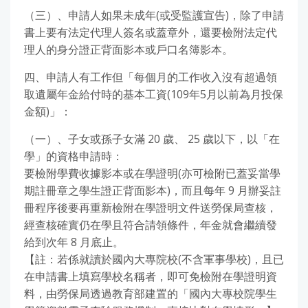
（三）、申請人如果未成年(或受監護宣告)，除了申請
書上要有法定代理人簽名或蓋章外，還要檢附法定代
理人的身分證正背面影本或戶口名簿影本。
四、申請人有工作但「每個月的工作收入沒有超過領
取遺屬年金給付時的基本工資(109年5月以前為月投保
金額)」：
（一）、子女或孫子女滿 20 歲、 25 歲以下，以「在
學」的資格申請時：
要檢附學費收據影本或在學證明(亦可檢附已蓋妥當學
期註冊章之學生證正背面影本)，而且每年 9 月辦妥註
冊程序後要再重新檢附在學證明文件送勞保局查核，
經查核確實仍在學且符合請領條件，年金就會繼續發
給到次年 8 月底止。
【註：若係就讀於國內大專院校(不含軍事學校)，且已
在申請書上填寫學校名稱者，即可免檢附在學證明資
料，由勞保局透過教育部建置的「國內大專校院學生