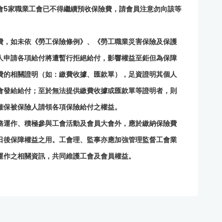
會5家職業工會已不得繼續預收保險費，請會員注意勿向該等
費，如未依《勞工保險條例》、《勞工職業災害保險及保護
人申請各項給付將遭暫行拒絕給付，影響權益至鉅但為保障
費的相關證明（如：繳費收據、匯款單），足資證明其個人
會發給給付；至於無法提供繳費收據或匯款單等證明者，則
確保被保險人請領各項保險給付之權益。
務運作、積極參與工會活動及會員大會外，應於繳納保險費
日後保障權益之用。工會理、監事亦應加強管理監督工會業
運作之相關資訊，共同維護工會及會員權益。