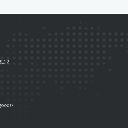
樓之2
goods/