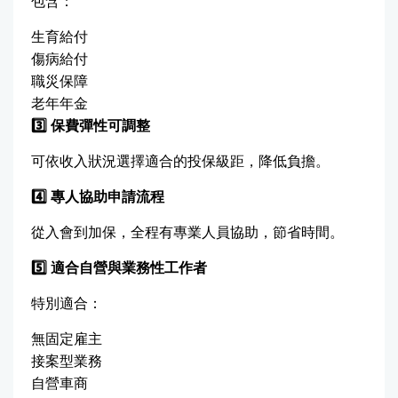
包含：
生育給付
傷病給付
職災保障
老年年金
3️
⃣
保費彈性可調整
可依收入狀況選擇適合的投保級距，降低負擔。
4️
⃣
專人協助申請流程
從入會到加保，全程有專業人員協助，節省時間。
5️
⃣
適合自營與業務性工作者
特別適合：
無固定雇主
接案型業務
自營車商