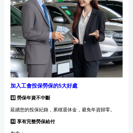
加入工會投保勞保的5大好處
1️
⃣
勞保年資不中斷
延續您的投保紀錄，累積退休金，避免年資歸零。
2️
⃣
享有完整勞保給付