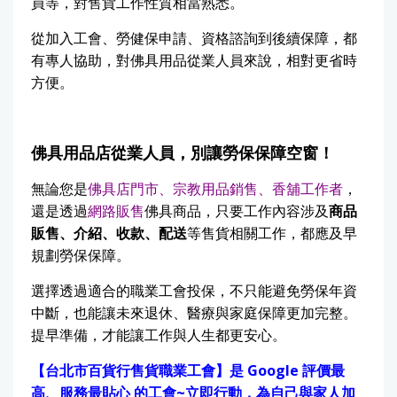
員等，對售貨工作性質相當熟悉。
從加入工會、勞健保申請、資格諮詢到後續保障，都
有專人協助，對佛具用品從業人員來說，相對更省時
方便。
佛具用品店從業人員，別讓勞保保障空窗！
無論您是
佛具店門市、宗教用品銷售、香舖工作者
，
還是透過
網路販售
佛具商品，只要工作內容涉及
商品
販售、介紹、收款、配送
等售貨相關工作，都應及早
規劃勞保保障。
選擇透過適合的職業工會投保，不只能避免勞保年資
中斷，也能讓未來退休、醫療與家庭保障更加完整。
提早準備，才能讓工作與人生都更安心。
【台北市百貨行售貨職業工會】是 Google 評價最
高、服務最貼心 的工會~立即行動，為自己與家人加