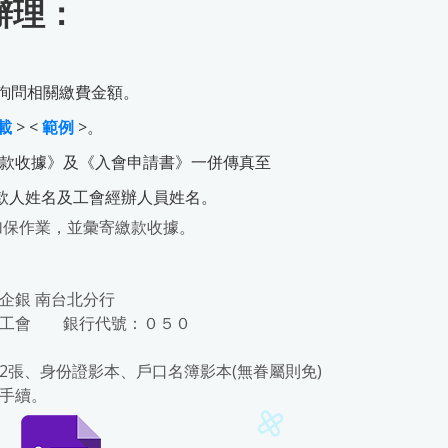
辦理：
詢問相關繳費金額。
載
> <
範例
>。
《匯款收據》及《入會申請書》一併傳真至
註明匯款人姓名及工會經辦人員姓名。
加保作業，並彙寄繳款收據。
企銀 南台北分行
業工會 銀行代號：０５０
片2張、身份證影本、戶口名簿影本(無眷屬則免)
手續。