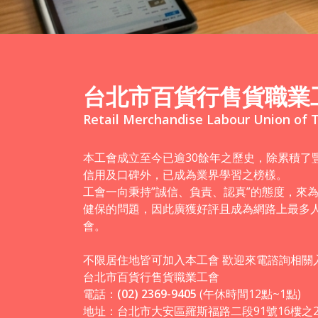
台北市百貨行售貨職業
Retail Merchandise Labour Union of T
本工會成立至今已逾30餘年之歷史，除累積了
信用及口碑外，已成為業界學習之榜樣。
工會一向秉持”誠信、負責、認真”的態度，來
健保的問題，因此廣獲好評且成為網路上最多
會。
不限居住地皆可加入本工會 歡迎來電諮詢相關
台北市百貨行售貨職業工會
電話：
(02) 2369-9405
(午休時間12點~1點)
地址：台北市大安區羅斯福路二段91號16樓之