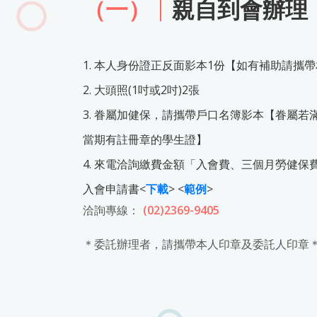
（一）
親自到會辦理
1. 本人身份證正反面影本1份【如有補助請攜
2. 大頭照(1吋或2吋)2張
3. 眷屬加健保，請攜帶戶口名簿影本【眷屬若
當期有註冊章的學生證】
4. 來電洽詢繳費金額「入會費、三個月勞健保
入會申請書<
下載
> <
範例
>
洽詢專線：
(02)2369-9405
＊委託辦理者，請攜帶本人印章及委託人印章