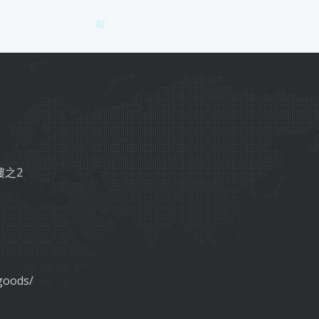
樓之2
goods/