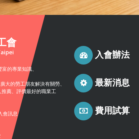
工會
aipei
入會辦法
豐富的專業知識、
最新消息
為廣大的勞工朋友解決有關勞、
人推薦、評價最好的職業工
費用試算
入會訊息
2