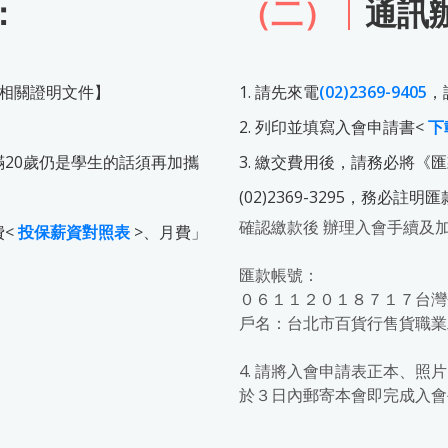
：
（二）
通訊
帶相關證明文件】
1. 請先來電
(02)2369-9405
，
2. 列印並填寫入會申請書<
下
滿20歲仍是學生的話須再加攜
3. 繳交費用後，請務必將
(02)2369-3295，務必
確認繳款後 辦理入會手續及
費<
投保薪資對照表
>、月費」
匯款帳號：
０６１１２０１８７１７台灣
戶名：台北市百貨行售貨職
＊
4. 請將入會申請表正本、照
於３日內郵寄本會即完成入會